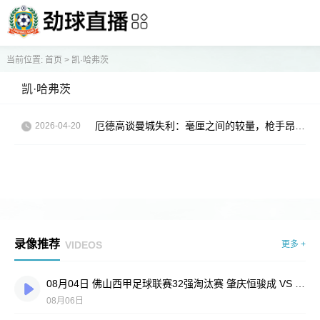
当前位置:
首页
>
凯·哈弗茨
凯·哈弗茨
厄德高谈曼城失利：毫厘之间的较量，枪手昂首向前
2026-04-20
录像推荐
VIDEOS
更多 +
08月04日 佛山西甲足球联赛32强淘汰赛 肇庆恒骏成 VS 三七互娱 全场录像
08月06日