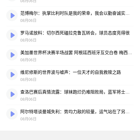
08月06日
范博梅尔：执掌比利时队是我的荣幸，我会以勤奋诚实的劲头拼尽全力
08月06日
罗马诺放料：切尔西死磕拉克鲁瓦转会，球员态度亮得很
08月06日
美加墨世界杯决赛半场战罢 阿根廷西班牙互交白卷 梅西亚马尔上演奇妙缘分对话
08月06日
维尼修斯的世界波与嘘声：一位天才的自我救赎之路
08月06日
查洛巴赛后真情流露：球袜跑烂仍难阻败局，蓝军将士拼到弹尽粮绝
08月06日
阿尔特塔谈曼城失利：势均力敌的较量，运气站在了另一边
08月06日