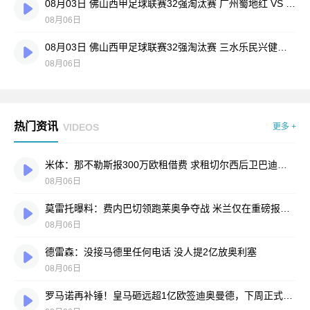
08月03日 佛山西甲足球联赛32强淘汰赛 广州蜀地红 VS 广州戴拿模 全场录像
08月06日
08月03日 佛山西甲足球联赛32强淘汰赛 三水乐民兴健力宝 VS 中国澳门澳科精英 全场录像
08月06日
热门资讯
VIDEOS
更多 +
米体：那不勒斯报300万欧租借费 求租切尔西后卫巴迪亚西勒
08月06日
莫雷托曝料：费内巴切领跑莱奥争夺战 米兰仅在重磅报价时才会评估
08月06日
德雷森：没接马德里任何电话 没人提2亿放奥利塞
08月06日
罗马诺再补锤！皇马砸远超1亿欧签迪奥曼德，下周正式签约