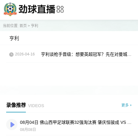
当前位置:
首页
>
亨利
亨利
亨利谈枪手晋级：想要英超冠军？先在对曼城时点燃那把火
2026-04-16
录像推荐
VIDEOS
更多 +
08月04日 佛山西甲足球联赛32强淘汰赛 肇庆恒骏成 VS 三七互娱 全场录像
08月08日