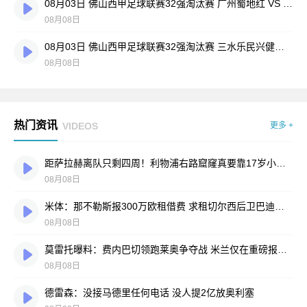
08月03日 佛山西甲足球联赛32强淘汰赛 广州蜀地红 VS 广州戴拿模 全场录像
08月08日
08月03日 佛山西甲足球联赛32强淘汰赛 三水乐民兴健力宝 VS 中国澳门澳科精英 全场录像
08月08日
热门资讯
VIDEOS
更多 +
距萨拉赫离队只剩四周！利物浦右路窟窿真要靠17岁小将填？
08月08日
米体：那不勒斯报300万欧租借费 求租切尔西后卫巴迪亚西勒
08月08日
莫雷托曝料：费内巴切领跑莱奥争夺战 米兰仅在重磅报价时才会评估
08月08日
德雷森：没接马德里任何电话 没人提2亿放奥利塞