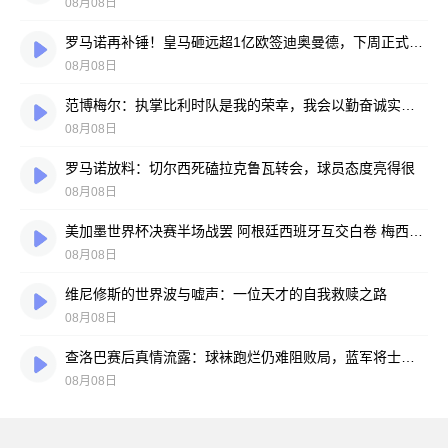
08月08日
罗马诺再补锤！皇马砸远超1亿欧签迪奥曼德，下周正式签约
08月08日
范博梅尔：执掌比利时队是我的荣幸，我会以勤奋诚实的劲头拼尽全力
08月08日
罗马诺放料：切尔西死磕拉克鲁瓦转会，球员态度亮得很
08月08日
美加墨世界杯决赛半场战罢 阿根廷西班牙互交白卷 梅西亚马尔上演奇妙缘分对话
08月08日
维尼修斯的世界波与嘘声：一位天才的自我救赎之路
08月08日
查洛巴赛后真情流露：球袜跑烂仍难阻败局，蓝军将士拼到弹尽粮绝
08月08日