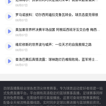
08月07日
罗马诺放料：切尔西死磕拉克鲁瓦转会，球员态度亮得很
08月07日
美加墨世界杯决赛半场战罢 阿根廷西班牙互交白卷 梅西亚马尔上演奇妙缘分对话
08月07日
维尼修斯的世界波与嘘声：一位天才的自我救赎之路
08月07日
查洛巴赛后真情流露：球袜跑烂仍难阻败局，蓝军将士拼到弹尽粮绝
08月07日
劲球直播集结全球各类顶尖体育赛事，专为球类运动爱好者搭建一站
式免费直播平台。平台拥有高清稳定的篮球赛事直播，足球赛事同样
支持免费观看，无需插件即可直接播放。这里可查询完整赛事赛程，
配备全天候流畅直播线路，实时同步足球比赛进展与篮球赛前资讯，