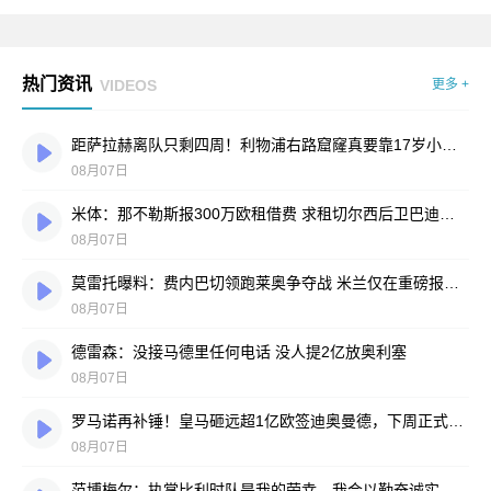
热门资讯
VIDEOS
更多 +
距萨拉赫离队只剩四周！利物浦右路窟窿真要靠17岁小将填？
08月07日
米体：那不勒斯报300万欧租借费 求租切尔西后卫巴迪亚西勒
08月07日
莫雷托曝料：费内巴切领跑莱奥争夺战 米兰仅在重磅报价时才会评估
08月07日
德雷森：没接马德里任何电话 没人提2亿放奥利塞
08月07日
罗马诺再补锤！皇马砸远超1亿欧签迪奥曼德，下周正式签约
08月07日
范博梅尔：执掌比利时队是我的荣幸，我会以勤奋诚实的劲头拼尽全力