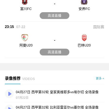
-
富川FC
安养FC
高清直播
23:15
07-22
国际赛
-
阿曼U20
巴林U20
高清直播
录像推荐
VIDEOS
更多 +
04月27日 西甲第32轮 皇家奥维耶多vs埃尔切 全场录像
07月22日
04月27日 西甲第32轮 比利亚雷亚尔vs塞尔塔 全场录像