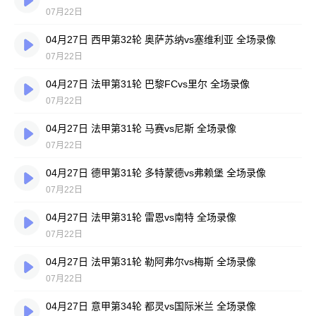
07月22日
04月27日 西甲第32轮 奥萨苏纳vs塞维利亚 全场录像
07月22日
04月27日 法甲第31轮 巴黎FCvs里尔 全场录像
07月22日
04月27日 法甲第31轮 马赛vs尼斯 全场录像
07月22日
04月27日 德甲第31轮 多特蒙德vs弗赖堡 全场录像
07月22日
04月27日 法甲第31轮 雷恩vs南特 全场录像
07月22日
04月27日 法甲第31轮 勒阿弗尔vs梅斯 全场录像
07月22日
04月27日 意甲第34轮 都灵vs国际米兰 全场录像