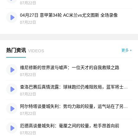
07月22日
04月27日 意甲第34轮 AC米兰vs尤文图斯 全场录像
07月22日
热门资讯
VIDEOS
更多 +
维尼修斯的世界波与嘘声：一位天才的自我救赎之路
07月22日
查洛巴赛后真情流露：球袜跑烂仍难阻败局，蓝军将士拼到弹尽粮绝
07月22日
阿尔特塔谈曼城失利：势均力敌的较量，运气站在了另一边
07月22日
厄德高谈曼城失利：毫厘之间的较量，枪手昂首向前
07月22日