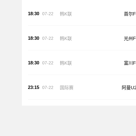
18:30
07-22
韩K联
首尔F
18:30
07-22
韩K联
光州F
18:30
07-22
韩K联
富川F
23:15
07-22
国际赛
阿曼U2