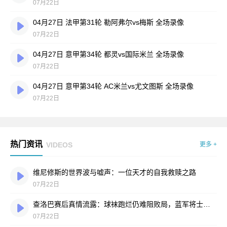
07月22日
04月27日 法甲第31轮 勒阿弗尔vs梅斯 全场录像
07月22日
04月27日 意甲第34轮 都灵vs国际米兰 全场录像
07月22日
04月27日 意甲第34轮 AC米兰vs尤文图斯 全场录像
07月22日
热门资讯
VIDEOS
更多 +
维尼修斯的世界波与嘘声：一位天才的自我救赎之路
07月22日
查洛巴赛后真情流露：球袜跑烂仍难阻败局，蓝军将士拼到弹尽粮绝
07月22日