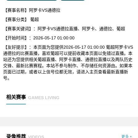
【赛事名称】阿罗卡VS通德拉
【赛事分类】
葡超
【赛事关键词】：阿罗卡VS通德拉直播、阿罗卡、通德拉、葡超
【开始时间】：2026-05-17 01:00:00
【友好提示】：本页面为您提供2026-05-17 01:00:00 葡超阿罗卡VS
通德拉的比赛直播，喜欢葡超可以提前收藏本页面以免错过直播。本
站还为您提供相关葡超直播、阿罗卡直播、通德拉直播以及两队历史
交锋、最新比赛赛程。本站不参与制作、不存储任何资源由。如果本
页面已过期，或者以上信号位都无效，请进入主页查看最新直播新
号。
相关赛事
GAMES LIVING
录像推荐
VIDEOS
更多 +