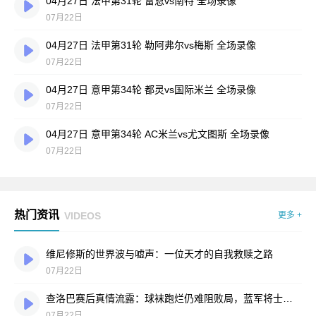
04月27日 法甲第31轮 雷恩vs南特 全场录像
07月22日
04月27日 法甲第31轮 勒阿弗尔vs梅斯 全场录像
07月22日
04月27日 意甲第34轮 都灵vs国际米兰 全场录像
07月22日
04月27日 意甲第34轮 AC米兰vs尤文图斯 全场录像
07月22日
热门资讯
VIDEOS
更多 +
维尼修斯的世界波与嘘声：一位天才的自我救赎之路
07月22日
查洛巴赛后真情流露：球袜跑烂仍难阻败局，蓝军将士拼到弹尽粮绝
07月22日