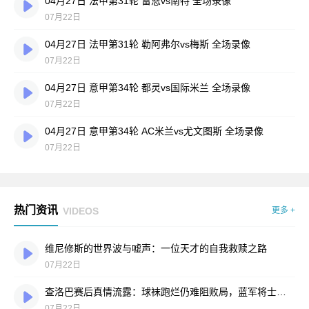
04月27日 法甲第31轮 雷恩vs南特 全场录像
07月22日
04月27日 法甲第31轮 勒阿弗尔vs梅斯 全场录像
07月22日
04月27日 意甲第34轮 都灵vs国际米兰 全场录像
07月22日
04月27日 意甲第34轮 AC米兰vs尤文图斯 全场录像
07月22日
热门资讯
VIDEOS
更多 +
维尼修斯的世界波与嘘声：一位天才的自我救赎之路
07月22日
查洛巴赛后真情流露：球袜跑烂仍难阻败局，蓝军将士拼到弹尽粮绝
07月22日