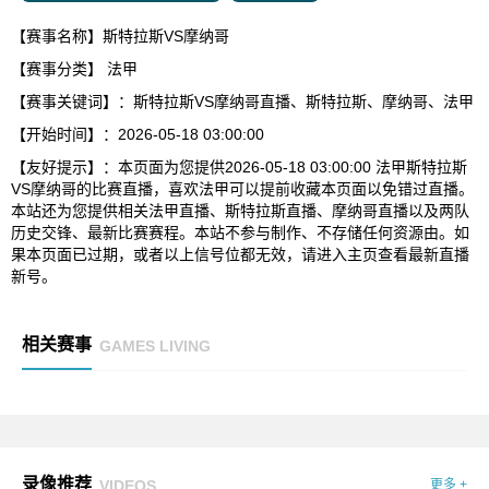
【赛事名称】斯特拉斯VS摩纳哥
【赛事分类】
法甲
【赛事关键词】：斯特拉斯VS摩纳哥直播、斯特拉斯、摩纳哥、法甲
【开始时间】：2026-05-18 03:00:00
【友好提示】：本页面为您提供2026-05-18 03:00:00 法甲斯特拉斯
VS摩纳哥的比赛直播，喜欢法甲可以提前收藏本页面以免错过直播。
本站还为您提供相关法甲直播、斯特拉斯直播、摩纳哥直播以及两队
历史交锋、最新比赛赛程。本站不参与制作、不存储任何资源由。如
果本页面已过期，或者以上信号位都无效，请进入主页查看最新直播
新号。
相关赛事
GAMES LIVING
录像推荐
VIDEOS
更多 +