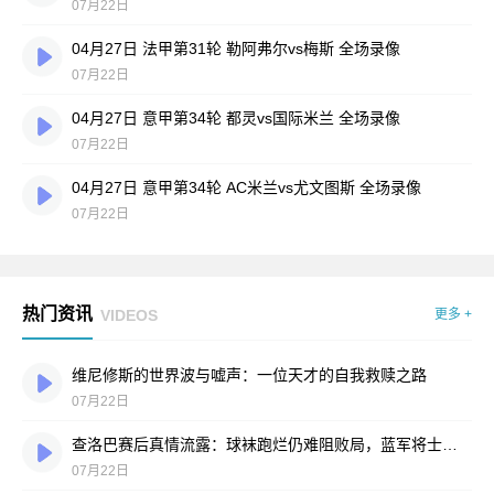
07月22日
04月27日 法甲第31轮 勒阿弗尔vs梅斯 全场录像
07月22日
04月27日 意甲第34轮 都灵vs国际米兰 全场录像
07月22日
04月27日 意甲第34轮 AC米兰vs尤文图斯 全场录像
07月22日
热门资讯
VIDEOS
更多 +
维尼修斯的世界波与嘘声：一位天才的自我救赎之路
07月22日
查洛巴赛后真情流露：球袜跑烂仍难阻败局，蓝军将士拼到弹尽粮绝
07月22日