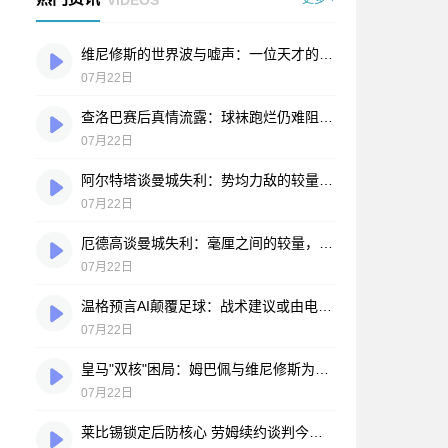
维尼修斯的世界波与嘘声：一位天才的自我救赎之路
07月22日
查洛巴赛后真情流露：球袜跑烂仍难阻败局，蓝军将士拼到弹尽粮绝
07月22日
阿尔特塔谈曼城失利：势均力敌的较量，运气站在了另一边
07月22日
厄德高谈曼城失利：毫厘之间的较量，枪手昂首向前
07月22日
温格预言AI颠覆足球：战术建议或由电脑实时提供
07月22日
皇马"双核"困局：姆巴佩与维尼修斯为何擦不出火花？
07月22日
莱比锡锁定后防核心 劳姆续约谈判今夏开启