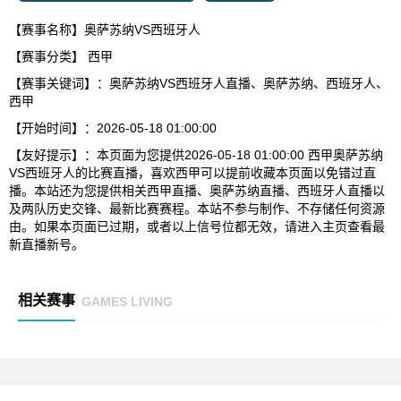
【赛事名称】奥萨苏纳VS西班牙人
【赛事分类】
西甲
【赛事关键词】：奥萨苏纳VS西班牙人直播、奥萨苏纳、西班牙人、
西甲
【开始时间】：2026-05-18 01:00:00
【友好提示】：本页面为您提供2026-05-18 01:00:00 西甲奥萨苏纳
VS西班牙人的比赛直播，喜欢西甲可以提前收藏本页面以免错过直
播。本站还为您提供相关西甲直播、奥萨苏纳直播、西班牙人直播以
及两队历史交锋、最新比赛赛程。本站不参与制作、不存储任何资源
由。如果本页面已过期，或者以上信号位都无效，请进入主页查看最
新直播新号。
相关赛事
GAMES LIVING