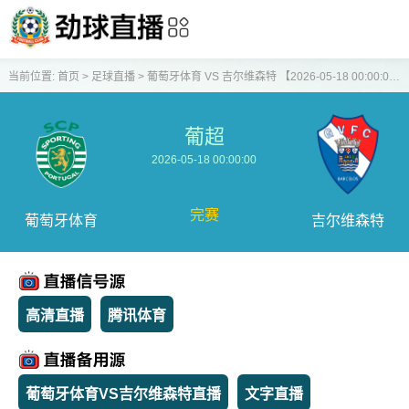
当前位置:
首页
>
足球直播
>
葡萄牙体育 VS 吉尔维森特 【2026-05-18 00:00:00】
葡超
2026-05-18 00:00:00
完赛
葡萄牙体育
吉尔维森特
高清直播
腾讯体育
葡萄牙体育VS吉尔维森特直播
文字直播