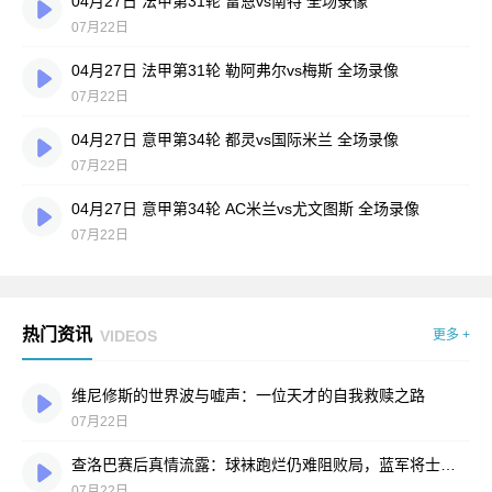
04月27日 法甲第31轮 雷恩vs南特 全场录像
07月22日
04月27日 法甲第31轮 勒阿弗尔vs梅斯 全场录像
07月22日
04月27日 意甲第34轮 都灵vs国际米兰 全场录像
07月22日
04月27日 意甲第34轮 AC米兰vs尤文图斯 全场录像
07月22日
热门资讯
VIDEOS
更多 +
维尼修斯的世界波与嘘声：一位天才的自我救赎之路
07月22日
查洛巴赛后真情流露：球袜跑烂仍难阻败局，蓝军将士拼到弹尽粮绝
07月22日