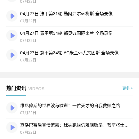
07月22日
04月27日 法甲第31轮 勒阿弗尔vs梅斯 全场录像
07月22日
04月27日 意甲第34轮 都灵vs国际米兰 全场录像
07月22日
04月27日 意甲第34轮 AC米兰vs尤文图斯 全场录像
07月22日
热门资讯
VIDEOS
更多 +
维尼修斯的世界波与嘘声：一位天才的自我救赎之路
07月22日
查洛巴赛后真情流露：球袜跑烂仍难阻败局，蓝军将士拼到弹尽粮绝
07月22日