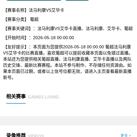
【赛事名称】法马利康VS艾华卡
【赛事分类】
葡超
【赛事关键词】：法马利康VS艾华卡直播、法马利康、艾华卡、葡超
【开始时间】：2026-05-18 00:00:00
【友好提示】：本页面为您提供2026-05-18 00:00:00 葡超法马利康
VS艾华卡的比赛直播，喜欢葡超可以提前收藏本页面以免错过直播。
本站还为您提供相关葡超直播、法马利康直播、艾华卡直播以及两队
历史交锋、最新比赛赛程。本站不参与制作、不存储任何资源由。如
果本页面已过期，或者以上信号位都无效，请进入主页查看最新直播
新号。
相关赛事
GAMES LIVING
录像推荐
VIDEOS
更多 +