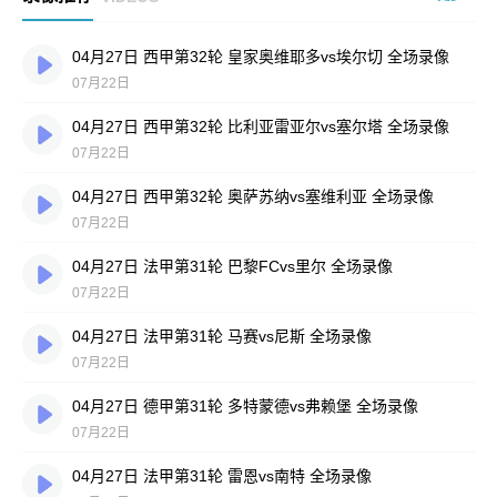
04月27日 西甲第32轮 皇家奥维耶多vs埃尔切 全场录像
07月22日
04月27日 西甲第32轮 比利亚雷亚尔vs塞尔塔 全场录像
07月22日
04月27日 西甲第32轮 奥萨苏纳vs塞维利亚 全场录像
07月22日
04月27日 法甲第31轮 巴黎FCvs里尔 全场录像
07月22日
04月27日 法甲第31轮 马赛vs尼斯 全场录像
07月22日
04月27日 德甲第31轮 多特蒙德vs弗赖堡 全场录像
07月22日
04月27日 法甲第31轮 雷恩vs南特 全场录像