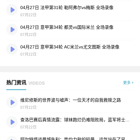
04月27日 法甲第31轮 勒阿弗尔vs梅斯 全场录像
07月22日
04月27日 意甲第34轮 都灵vs国际米兰 全场录像
07月22日
04月27日 意甲第34轮 AC米兰vs尤文图斯 全场录像
07月22日
热门资讯
VIDEOS
更多 +
维尼修斯的世界波与嘘声：一位天才的自我救赎之路
07月22日
查洛巴赛后真情流露：球袜跑烂仍难阻败局，蓝军将士拼到弹尽粮绝
07月22日
阿尔特塔谈曼城失利：势均力敌的较量，运气站在了另一边