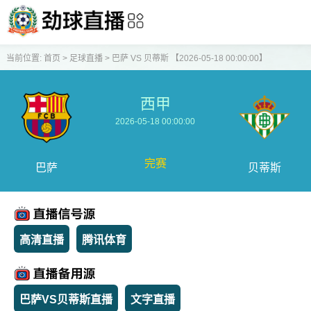
当前位置:
首页
>
足球直播
>
巴萨 VS 贝蒂斯 【2026-05-18 00:00:00】
西甲
2026-05-18 00:00:00
完赛
巴萨
贝蒂斯
高清直播
腾讯体育
巴萨VS贝蒂斯直播
文字直播