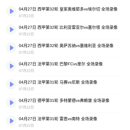
04月27日 西甲第32轮 皇家奥维耶多vs埃尔切 全场录像
07月22日
04月27日 西甲第32轮 比利亚雷亚尔vs塞尔塔 全场录像
07月22日
04月27日 西甲第32轮 奥萨苏纳vs塞维利亚 全场录像
07月22日
04月27日 法甲第31轮 巴黎FCvs里尔 全场录像
07月22日
04月27日 法甲第31轮 马赛vs尼斯 全场录像
07月22日
04月27日 德甲第31轮 多特蒙德vs弗赖堡 全场录像
07月22日
04月27日 法甲第31轮 雷恩vs南特 全场录像
07月22日