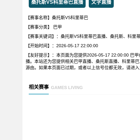
桑托斯VS科里蒂巴直播
文字直播
【赛事名称】桑托斯VS科里蒂巴
【赛事分类】
巴甲
【赛事关键词】：桑托斯VS科里蒂巴直播、桑托斯、科里
【开始时间】：2026-05-17 22:00:00
【友好提示】：本页面为您提供2026-05-17 22:00:
播。本站还为您提供相关巴甲直播、桑托斯直播、科里蒂巴
源由。如果本页面已过期，或者以上信号位都无效，请进入
相关赛事
GAMES LIVING