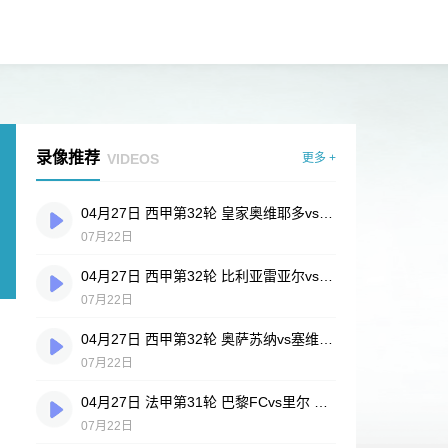
录像推荐
VIDEOS
更多 +
04月27日 西甲第32轮 皇家奥维耶多vs埃尔切 全场录像
07月22日
04月27日 西甲第32轮 比利亚雷亚尔vs塞尔塔 全场录像
07月22日
04月27日 西甲第32轮 奥萨苏纳vs塞维利亚 全场录像
07月22日
04月27日 法甲第31轮 巴黎FCvs里尔 全场录像
07月22日