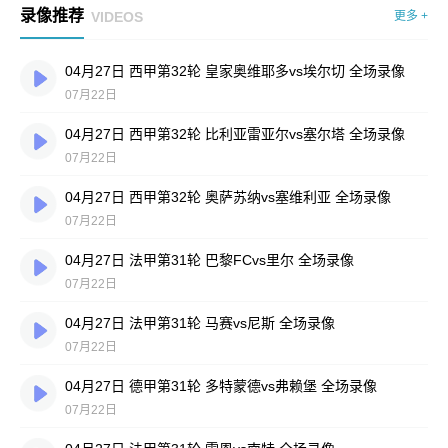
录像推荐
VIDEOS
更多 +
04月27日 西甲第32轮 皇家奥维耶多vs埃尔切 全场录像
07月22日
04月27日 西甲第32轮 比利亚雷亚尔vs塞尔塔 全场录像
07月22日
04月27日 西甲第32轮 奥萨苏纳vs塞维利亚 全场录像
07月22日
04月27日 法甲第31轮 巴黎FCvs里尔 全场录像
07月22日
04月27日 法甲第31轮 马赛vs尼斯 全场录像
07月22日
04月27日 德甲第31轮 多特蒙德vs弗赖堡 全场录像
07月22日