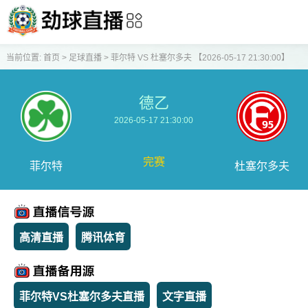
当前位置:
首页
>
足球直播
>
菲尔特 VS 杜塞尔多夫 【2026-05-17 21:30:00】
德乙
2026-05-17 21:30:00
完赛
菲尔特
杜塞尔多夫
高清直播
腾讯体育
菲尔特VS杜塞尔多夫直播
文字直播