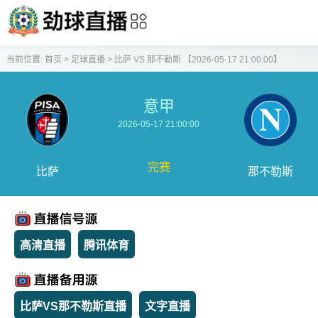
当前位置:
首页
>
足球直播
>
比萨 VS 那不勒斯 【2026-05-17 21:00:00】
意甲
2026-05-17 21:00:00
完赛
比萨
那不勒斯
高清直播
腾讯体育
比萨VS那不勒斯直播
文字直播