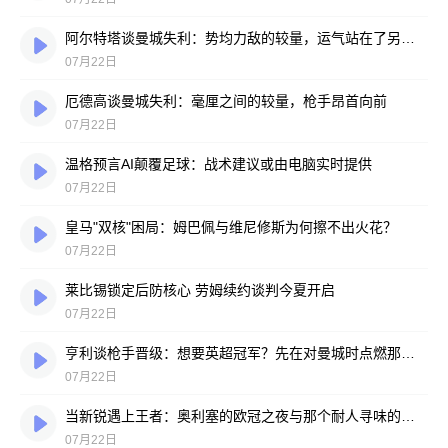
阿尔特塔谈曼城失利：势均力敌的较量，运气站在了另一边
07月22日
厄德高谈曼城失利：毫厘之间的较量，枪手昂首向前
07月22日
温格预言AI颠覆足球：战术建议或由电脑实时提供
07月22日
皇马"双核"困局：姆巴佩与维尼修斯为何擦不出火花？
07月22日
莱比锡锁定后防核心 劳姆续约谈判今夏开启
07月22日
亨利谈枪手晋级：想要英超冠军？先在对曼城时点燃那把火
07月22日
当新锐遇上王者：奥利塞的欧冠之夜与那个耐人寻味的反问
07月22日