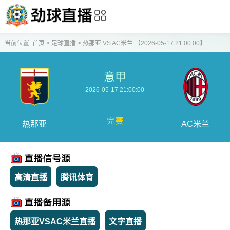
当前位置:
首页
>
足球直播
>
热那亚 VS AC米兰 【2026-05-17 21:00:00】
意甲
2026-05-17 21:00:00
完赛
热那亚
AC米兰
高清直播
腾讯体育
热那亚VSAC米兰直播
文字直播