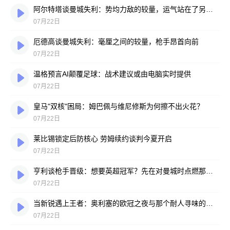
阿尔特塔谈曼城失利：势均力敌的较量，运气站在了另一边
07月22日
厄德高谈曼城失利：毫厘之间的较量，枪手昂首向前
07月22日
温格预言AI颠覆足球：战术建议或由电脑实时提供
07月22日
皇马"双核"困局：姆巴佩与维尼修斯为何擦不出火花？
07月22日
莱比锡锁定后防核心 劳姆续约谈判今夏开启
07月22日
亨利谈枪手晋级：想要英超冠军？先在对曼城时点燃那把火
07月22日
当新锐遇上王者：奥利塞的欧冠之夜与那个耐人寻味的反问
07月22日