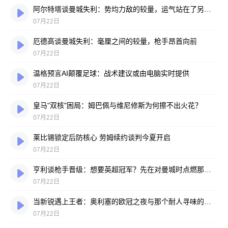
阿尔特塔谈曼城失利：势均力敌的较量，运气站在了另一边
07月22日
厄德高谈曼城失利：毫厘之间的较量，枪手昂首向前
07月22日
温格预言AI颠覆足球：战术建议或由电脑实时提供
07月22日
皇马"双核"困局：姆巴佩与维尼修斯为何擦不出火花？
07月22日
莱比锡锁定后防核心 劳姆续约谈判今夏开启
07月22日
亨利谈枪手晋级：想要英超冠军？先在对曼城时点燃那把火
07月22日
当新锐遇上王者：奥利塞的欧冠之夜与那个耐人寻味的反问
07月22日