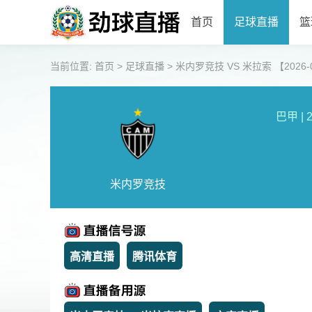
首页
足球直播
篮
当前位置:
首页
>
足球直播
>
米内罗竞技 VS 米拉索 【2026-05
巴甲
|
2
米内罗竞技
高清直播
腾讯体育