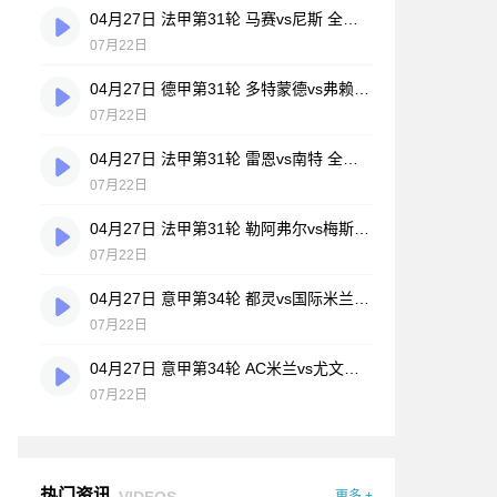
04月27日 法甲第31轮 马赛vs尼斯 全场录像
07月22日
04月27日 德甲第31轮 多特蒙德vs弗赖堡 全场录像
07月22日
04月27日 法甲第31轮 雷恩vs南特 全场录像
07月22日
04月27日 法甲第31轮 勒阿弗尔vs梅斯 全场录像
07月22日
04月27日 意甲第34轮 都灵vs国际米兰 全场录像
07月22日
04月27日 意甲第34轮 AC米兰vs尤文图斯 全场录像
07月22日
热门资讯
VIDEOS
更多 +