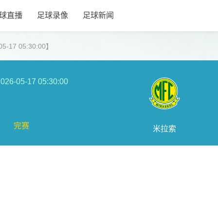
球直播
足球录像
足球新闻
-17 05:30:00】
026-05-17 05:30:00
完赛
米拉索