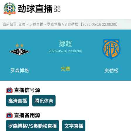
当前位置:
首页
>
足球直播
>
罗森博格 VS 奥勒松 【2026-05-16 22:00:00】
挪超
2026-05-16 22:00:00
完赛
罗森博格
奥勒松
高清直播
腾讯体育
罗森博格VS奥勒松直播
文字直播