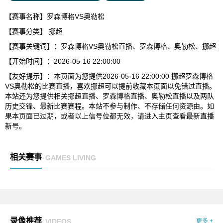
【赛事名称】罗森博格VS奥勒松
【赛事分类】
挪超
【赛事关键词】：罗森博格VS奥勒松直播、罗森博格、奥勒松、挪超
【开始时间】：2026-05-16 22:00:00
【友好提示】：本页面为您提供2026-05-16 22:00:00 挪超罗森博格
VS奥勒松的比赛直播，喜欢挪超可以提前收藏本页面以免错过直播。
本站还为您提供相关挪超直播、罗森博格直播、奥勒松直播以及两队
历史交锋、最新比赛赛程。本站不参与制作、不存储任何资源由。如
果本页面已过期，或者以上信号位都无效，请进入主页查看最新直播
新号。
相关赛事
GAMES LIVING
录像推荐
VIDEOS
更多 +