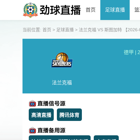
首页
足球直播
篮
当前位置:
首页
>
足球直播
>
法兰克福 VS 斯图加特 【2026-05
德甲
|
2
法兰克福
高清直播
腾讯体育