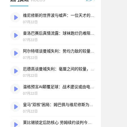
维尼修斯的世界波与嘘声：一位天才的自我救赎之路
07月22日
查洛巴赛后真情流露：球袜跑烂仍难阻败局，蓝军将士拼到弹尽粮绝
07月22日
阿尔特塔谈曼城失利：势均力敌的较量，运气站在了另一边
07月22日
厄德高谈曼城失利：毫厘之间的较量，枪手昂首向前
07月22日
温格预言AI颠覆足球：战术建议或由电脑实时提供
07月22日
皇马"双核"困局：姆巴佩与维尼修斯为何擦不出火花？
07月22日
莱比锡锁定后防核心 劳姆续约谈判今夏开启