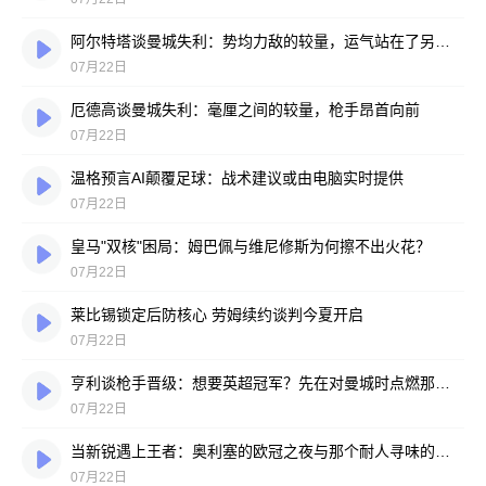
阿尔特塔谈曼城失利：势均力敌的较量，运气站在了另一边
07月22日
厄德高谈曼城失利：毫厘之间的较量，枪手昂首向前
07月22日
温格预言AI颠覆足球：战术建议或由电脑实时提供
07月22日
皇马"双核"困局：姆巴佩与维尼修斯为何擦不出火花？
07月22日
莱比锡锁定后防核心 劳姆续约谈判今夏开启
07月22日
亨利谈枪手晋级：想要英超冠军？先在对曼城时点燃那把火
07月22日
当新锐遇上王者：奥利塞的欧冠之夜与那个耐人寻味的反问
07月22日