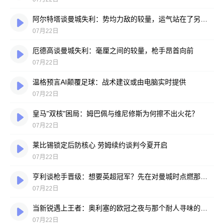
阿尔特塔谈曼城失利：势均力敌的较量，运气站在了另一边
07月22日
厄德高谈曼城失利：毫厘之间的较量，枪手昂首向前
07月22日
温格预言AI颠覆足球：战术建议或由电脑实时提供
07月22日
皇马"双核"困局：姆巴佩与维尼修斯为何擦不出火花？
07月22日
莱比锡锁定后防核心 劳姆续约谈判今夏开启
07月22日
亨利谈枪手晋级：想要英超冠军？先在对曼城时点燃那把火
07月22日
当新锐遇上王者：奥利塞的欧冠之夜与那个耐人寻味的反问
07月22日