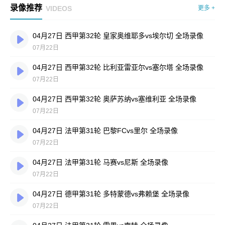
录像推荐
VIDEOS
更多 +
04月27日 西甲第32轮 皇家奥维耶多vs埃尔切 全场录像
07月22日
04月27日 西甲第32轮 比利亚雷亚尔vs塞尔塔 全场录像
07月22日
04月27日 西甲第32轮 奥萨苏纳vs塞维利亚 全场录像
07月22日
04月27日 法甲第31轮 巴黎FCvs里尔 全场录像
07月22日
04月27日 法甲第31轮 马赛vs尼斯 全场录像
07月22日
04月27日 德甲第31轮 多特蒙德vs弗赖堡 全场录像
07月22日