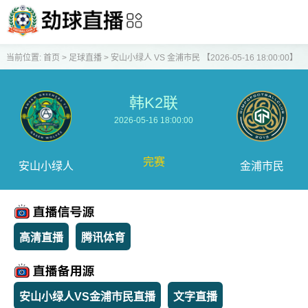
当前位置:
首页
>
足球直播
>
安山小绿人 VS 金浦市民 【2026-05-16 18:00:00】
韩K2联
2026-05-16 18:00:00
完赛
安山小绿人
金浦市民
高清直播
腾讯体育
安山小绿人VS金浦市民直播
文字直播