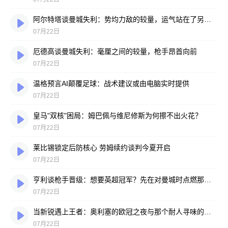
阿尔特塔谈曼城失利：势均力敌的较量，运气站在了另一边
07月22日
厄德高谈曼城失利：毫厘之间的较量，枪手昂首向前
07月22日
温格预言AI颠覆足球：战术建议或由电脑实时提供
07月22日
皇马"双核"困局：姆巴佩与维尼修斯为何擦不出火花？
07月22日
莱比锡锁定后防核心 劳姆续约谈判今夏开启
07月22日
亨利谈枪手晋级：想要英超冠军？先在对曼城时点燃那把火
07月22日
当新锐遇上王者：奥利塞的欧冠之夜与那个耐人寻味的反问
07月22日