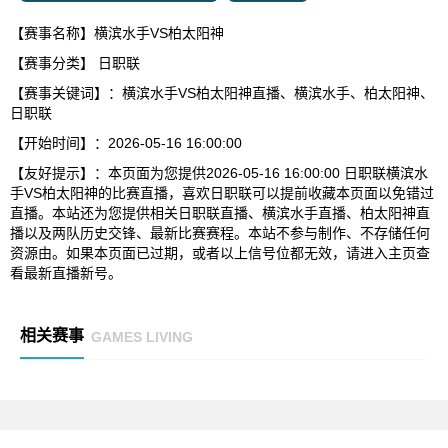
【赛事名称】横滨水手VS柏太阳神
【赛事分类】
日职联
【赛事关键词】：横滨水手VS柏太阳神直播、横滨水手、柏太阳神、
日职联
【开始时间】：2026-05-16 16:00:00
【友好提示】：本页面为您提供2026-05-16 16:00:00 日职联横滨水
手VS柏太阳神的比赛直播，喜欢日职联可以提前收藏本页面以免错过
直播。本站还为您提供相关日职联直播、横滨水手直播、柏太阳神直
播以及两队历史交锋、最新比赛赛程。本站不参与制作、不存储任何
资源由。如果本页面已过期，或者以上信号位都无效，请进入主页查
看最新直播新号。
相关赛事
GAMES LIVING