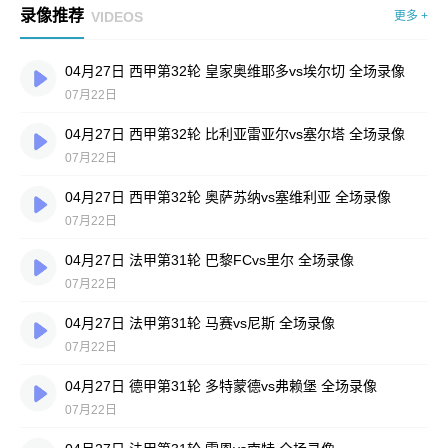
录像推荐
VIDEOS
更多 +
04月27日 西甲第32轮 皇家奥维耶多vs埃尔切 全场录像
07月22日
04月27日 西甲第32轮 比利亚雷亚尔vs塞尔塔 全场录像
07月22日
04月27日 西甲第32轮 奥萨苏纳vs塞维利亚 全场录像
07月22日
04月27日 法甲第31轮 巴黎FCvs里尔 全场录像
07月22日
04月27日 法甲第31轮 马赛vs尼斯 全场录像
07月22日
04月27日 德甲第31轮 多特蒙德vs弗赖堡 全场录像
07月22日