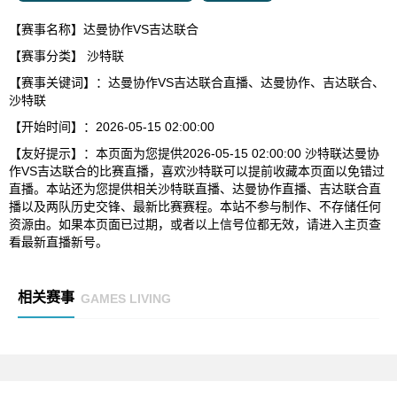
【赛事名称】达曼协作VS吉达联合
【赛事分类】
沙特联
【赛事关键词】：达曼协作VS吉达联合直播、达曼协作、吉达联合、
沙特联
【开始时间】：2026-05-15 02:00:00
【友好提示】：本页面为您提供2026-05-15 02:00:00 沙特联达曼协
作VS吉达联合的比赛直播，喜欢沙特联可以提前收藏本页面以免错过
直播。本站还为您提供相关沙特联直播、达曼协作直播、吉达联合直
播以及两队历史交锋、最新比赛赛程。本站不参与制作、不存储任何
资源由。如果本页面已过期，或者以上信号位都无效，请进入主页查
看最新直播新号。
相关赛事
GAMES LIVING