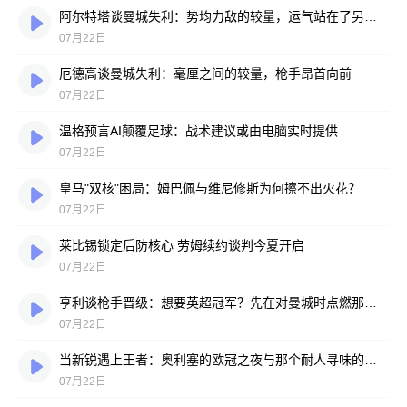
阿尔特塔谈曼城失利：势均力敌的较量，运气站在了另一边
07月22日
厄德高谈曼城失利：毫厘之间的较量，枪手昂首向前
07月22日
温格预言AI颠覆足球：战术建议或由电脑实时提供
07月22日
皇马"双核"困局：姆巴佩与维尼修斯为何擦不出火花？
07月22日
莱比锡锁定后防核心 劳姆续约谈判今夏开启
07月22日
亨利谈枪手晋级：想要英超冠军？先在对曼城时点燃那把火
07月22日
当新锐遇上王者：奥利塞的欧冠之夜与那个耐人寻味的反问
07月22日