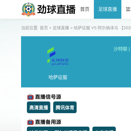
首页
足球直播
篮
当前位置:
首页
>
足球直播
>
哈萨征服 VS 阿尔纳泽马 【2026-0
沙特联
|
哈萨征服
高清直播
腾讯体育