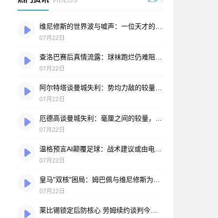
维尼修斯的世界波与嘘声：一位天才的自我救赎之路
07月22日
查洛巴赛后真情流露：球袜跑烂仍难阻败局，蓝军将士拼到弹尽粮绝
07月22日
阿尔特塔谈曼城失利：势均力敌的较量，运气站在了另一边
07月22日
厄德高谈曼城失利：毫厘之间的较量，枪手昂首向前
07月22日
温格预言AI颠覆足球：战术建议或由电脑实时提供
07月22日
皇马"双核"困局：姆巴佩与维尼修斯为何擦不出火花？
07月22日
莱比锡锁定后防核心 劳姆续约谈判今夏开启