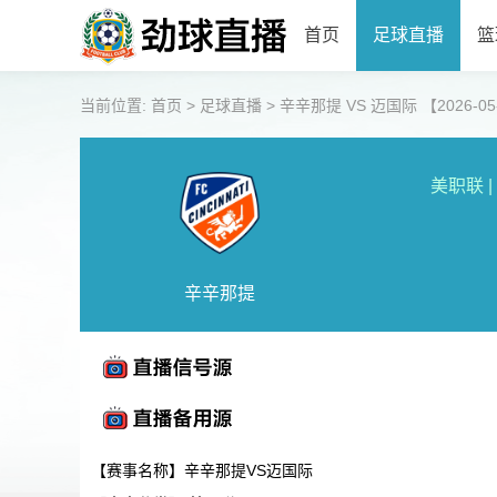
首页
足球直播
篮
当前位置:
首页
>
足球直播
>
辛辛那提 VS 迈国际 【2026-05-1
美职联
|
辛辛那提
【赛事名称】辛辛那提VS迈国际