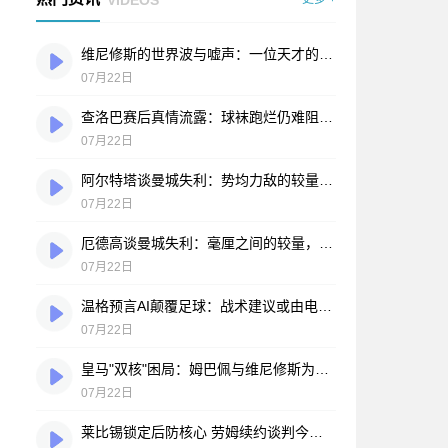
维尼修斯的世界波与嘘声：一位天才的自我救赎之路
07月22日
查洛巴赛后真情流露：球袜跑烂仍难阻败局，蓝军将士拼到弹尽粮绝
07月22日
阿尔特塔谈曼城失利：势均力敌的较量，运气站在了另一边
07月22日
厄德高谈曼城失利：毫厘之间的较量，枪手昂首向前
07月22日
温格预言AI颠覆足球：战术建议或由电脑实时提供
07月22日
皇马"双核"困局：姆巴佩与维尼修斯为何擦不出火花？
07月22日
莱比锡锁定后防核心 劳姆续约谈判今夏开启