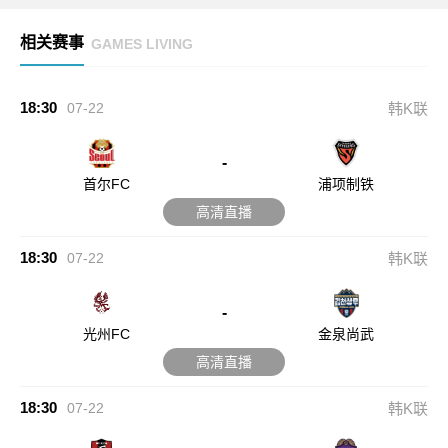
相关赛事
GAMES LIVING
18:30
07-22
韩K联
-
首尔FC
浦项制铁
高清直播
18:30
07-22
韩K联
-
光州FC
金泉尚武
高清直播
18:30
07-22
韩K联