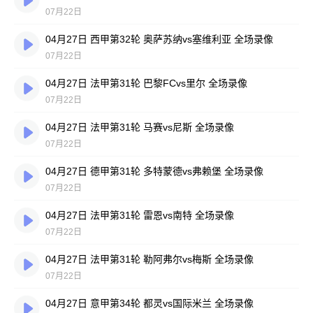
07月22日
04月27日 西甲第32轮 奥萨苏纳vs塞维利亚 全场录像
07月22日
04月27日 法甲第31轮 巴黎FCvs里尔 全场录像
07月22日
04月27日 法甲第31轮 马赛vs尼斯 全场录像
07月22日
04月27日 德甲第31轮 多特蒙德vs弗赖堡 全场录像
07月22日
04月27日 法甲第31轮 雷恩vs南特 全场录像
07月22日
04月27日 法甲第31轮 勒阿弗尔vs梅斯 全场录像
07月22日
04月27日 意甲第34轮 都灵vs国际米兰 全场录像