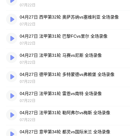
07月22日
04月27日 西甲第32轮 奥萨苏纳vs塞维利亚 全场录像
07月22日
04月27日 法甲第31轮 巴黎FCvs里尔 全场录像
07月22日
04月27日 法甲第31轮 马赛vs尼斯 全场录像
07月22日
04月27日 德甲第31轮 多特蒙德vs弗赖堡 全场录像
07月22日
04月27日 法甲第31轮 雷恩vs南特 全场录像
07月22日
04月27日 法甲第31轮 勒阿弗尔vs梅斯 全场录像
07月22日
04月27日 意甲第34轮 都灵vs国际米兰 全场录像