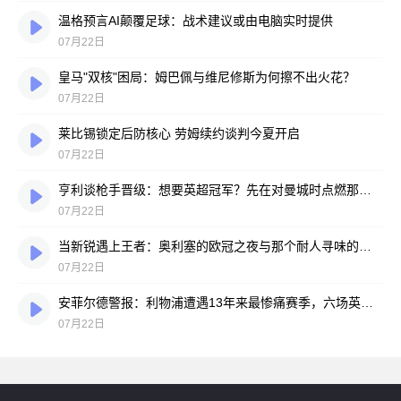
温格预言AI颠覆足球：战术建议或由电脑实时提供
07月22日
皇马"双核"困局：姆巴佩与维尼修斯为何擦不出火花？
07月22日
莱比锡锁定后防核心 劳姆续约谈判今夏开启
07月22日
亨利谈枪手晋级：想要英超冠军？先在对曼城时点燃那把火
07月22日
当新锐遇上王者：奥利塞的欧冠之夜与那个耐人寻味的反问
07月22日
安菲尔德警报：利物浦遭遇13年来最惨痛赛季，六场英超能否力挽狂澜？
07月22日