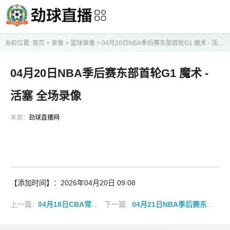
当前位置:
首页
>
录像
>
篮球录像
>
04月20日NBA季后赛东部首轮G1 魔术 - 活塞 全场录像
04月20日NBA季后赛东部首轮G1 魔术 -
活塞 全场录像
来源：
劲球直播网
【添加时间】：2026年04月20日 09:08
上一篇:
04月18日CBA常规赛 吉林 - 广州 全场录像
下一篇:
04月21日NBA季后赛东部首轮G2 猛龙 - 骑士 全场录像