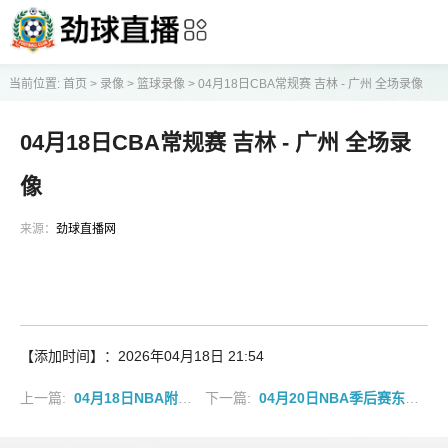
当前位置:
首页
>
录像
>
篮球录像
>
04月18日CBA常规赛 吉林 - 广州 全场录像
04月18日CBA常规赛 吉林 - 广州 全场录
像
来源：
劲球直播网
【添加时间】：2026年04月18日 21:54
上一篇:
04月18日NBA附加赛6 勇士 - 太阳 全场录像
下一篇:
04月20日NBA季后赛东部首轮G1 魔术 - 活塞 全场录像