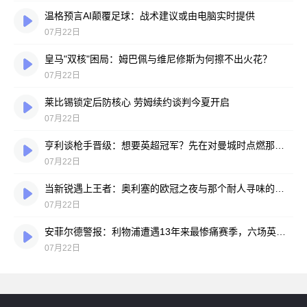
温格预言AI颠覆足球：战术建议或由电脑实时提供
07月22日
皇马"双核"困局：姆巴佩与维尼修斯为何擦不出火花？
07月22日
莱比锡锁定后防核心 劳姆续约谈判今夏开启
07月22日
亨利谈枪手晋级：想要英超冠军？先在对曼城时点燃那把火
07月22日
当新锐遇上王者：奥利塞的欧冠之夜与那个耐人寻味的反问
07月22日
安菲尔德警报：利物浦遭遇13年来最惨痛赛季，六场英超能否力挽狂澜？
07月22日