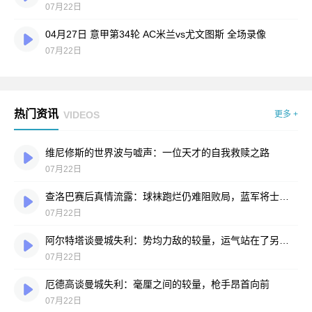
07月22日
04月27日 意甲第34轮 AC米兰vs尤文图斯 全场录像
07月22日
热门资讯
VIDEOS
更多 +
维尼修斯的世界波与嘘声：一位天才的自我救赎之路
07月22日
查洛巴赛后真情流露：球袜跑烂仍难阻败局，蓝军将士拼到弹尽粮绝
07月22日
阿尔特塔谈曼城失利：势均力敌的较量，运气站在了另一边
07月22日
厄德高谈曼城失利：毫厘之间的较量，枪手昂首向前
07月22日