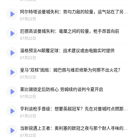
阿尔特塔谈曼城失利：势均力敌的较量，运气站在了另一边
07月22日
厄德高谈曼城失利：毫厘之间的较量，枪手昂首向前
07月22日
温格预言AI颠覆足球：战术建议或由电脑实时提供
07月22日
皇马"双核"困局：姆巴佩与维尼修斯为何擦不出火花？
07月22日
莱比锡锁定后防核心 劳姆续约谈判今夏开启
07月22日
亨利谈枪手晋级：想要英超冠军？先在对曼城时点燃那把火
07月22日
当新锐遇上王者：奥利塞的欧冠之夜与那个耐人寻味的反问
07月22日