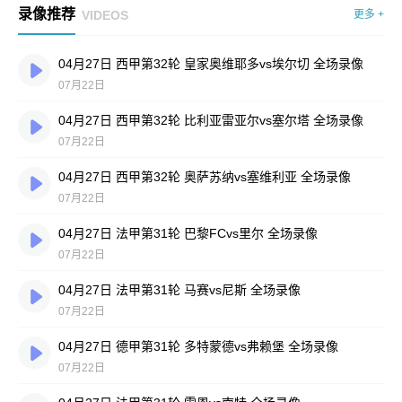
录像推荐
VIDEOS
更多 +
04月27日 西甲第32轮 皇家奥维耶多vs埃尔切 全场录像
07月22日
04月27日 西甲第32轮 比利亚雷亚尔vs塞尔塔 全场录像
07月22日
04月27日 西甲第32轮 奥萨苏纳vs塞维利亚 全场录像
07月22日
04月27日 法甲第31轮 巴黎FCvs里尔 全场录像
07月22日
04月27日 法甲第31轮 马赛vs尼斯 全场录像
07月22日
04月27日 德甲第31轮 多特蒙德vs弗赖堡 全场录像
07月22日