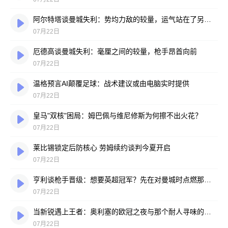
阿尔特塔谈曼城失利：势均力敌的较量，运气站在了另一边
07月22日
厄德高谈曼城失利：毫厘之间的较量，枪手昂首向前
07月22日
温格预言AI颠覆足球：战术建议或由电脑实时提供
07月22日
皇马"双核"困局：姆巴佩与维尼修斯为何擦不出火花？
07月22日
莱比锡锁定后防核心 劳姆续约谈判今夏开启
07月22日
亨利谈枪手晋级：想要英超冠军？先在对曼城时点燃那把火
07月22日
当新锐遇上王者：奥利塞的欧冠之夜与那个耐人寻味的反问
07月22日