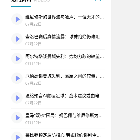
维尼修斯的世界波与嘘声：一位天才的自我救赎之路
07月22日
查洛巴赛后真情流露：球袜跑烂仍难阻败局，蓝军将士拼到弹尽粮绝
07月22日
阿尔特塔谈曼城失利：势均力敌的较量，运气站在了另一边
07月22日
厄德高谈曼城失利：毫厘之间的较量，枪手昂首向前
07月22日
温格预言AI颠覆足球：战术建议或由电脑实时提供
07月22日
皇马"双核"困局：姆巴佩与维尼修斯为何擦不出火花？
07月22日
莱比锡锁定后防核心 劳姆续约谈判今夏开启